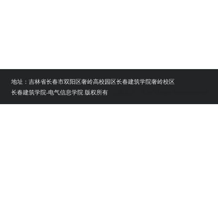
地址：吉林省长春市双阳区奢岭高校园区长春建筑学院奢岭校区
长春建筑学院-电气信息学院 版权所有
页面设计：XiaoXi https://soraharu.com/