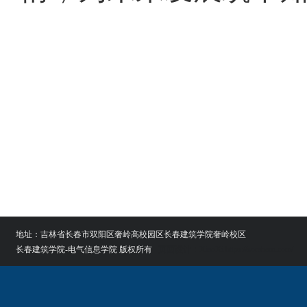
地址：吉林省长春市双阳区奢岭高校园区长春建筑学院奢岭校区
长春建筑学院-电气信息学院 版权所有
页面设计：XiaoXi https://soraharu.com/