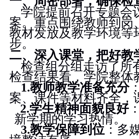
一、周密部署，确保检
学院提前召开专题会
案。重点围绕教师到岗
教材发放及教学环境等
步。
二、深入课堂，把好教
检查组分组走访了所
检查结果看，学院整体
1.
教师教学准备充分
案、课件等材料齐全，
2.
学生精神面貌良好
新学期的学习热情。
3.
教学保障到位
：多