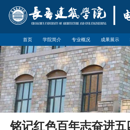
首页
学院简介
专业概况
成果展示
铭记红色百年志奋进五