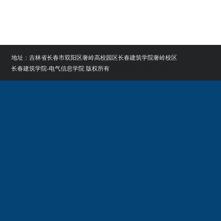
地址：吉林省长春市双阳区奢岭高校园区长春建筑学院奢岭校区
长春建筑学院-电气信息学院 版权所有
页面设计：XiaoXi https://soraharu.com/